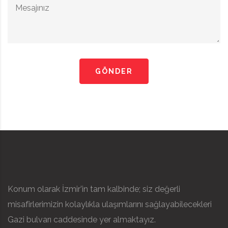
GÖNDER
Konum olarak İzmir’in tam kalbinde; siz değerli
misafirlerimizin kolaylıkla ulaşımlarını sağlayabilecekleri
Gazi bulvarı caddesinde yer almaktayız.